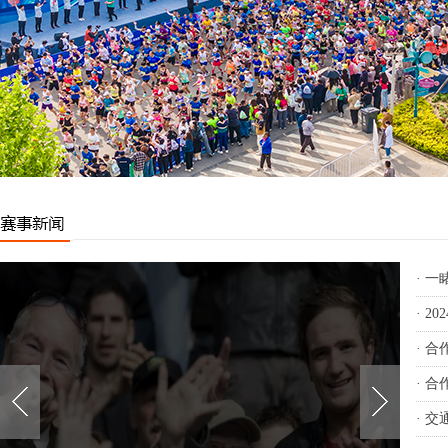
·
一睹
·
2
·
合
·
合作伙
·
交通